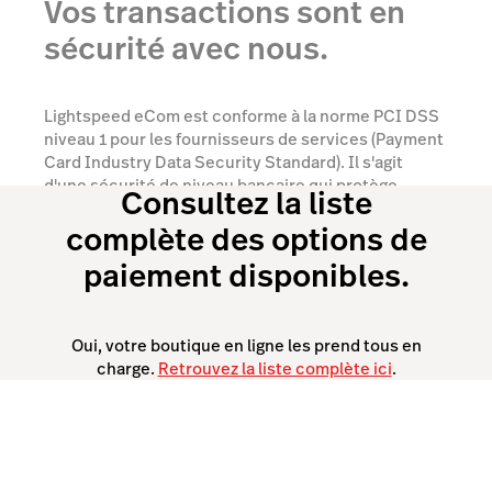
Vos transactions sont en
sécurité avec nous.
Lightspeed eCom est conforme à la norme PCI DSS
niveau 1 pour les fournisseurs de services (Payment
Card Industry Data Security Standard). Il s'agit
d'une sécurité de niveau bancaire qui protège
Consultez la liste
chaque transaction effectuée dans votre boutique.
complète des options de
Parler à un expert
paiement disponibles.
Oui, votre boutique en ligne les prend tous en
charge.
Retrouvez la liste complète ici
.