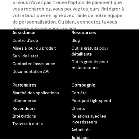
Si vous n'avez pas trouvé l'option de paiement que
vous recherchiez, vous pouvez toujours l'intégrer à
votre boutique en ligne avec l'aide de notre équipe
de personnalisation. Ou bien, connectez-la vous-
même via Zapier sans codage.
Assistance
Ressources
Centre d'aide
Blog
Parler à un expert
Mises à jour du produit
Outils gratuits pour
détaillants
Suivi de l'état
Outils gratuits pour
Contacter l'assistance
restaurateurs
Documentation API
Partenaires
Compagnie
Marché des applications
Carrière
eCommerce
Pourquoi Lightspeed
Revendeurs
Clients
Intégrations
Relations avec les
investisseurs
Trousse à outils
Actualités
Juridique