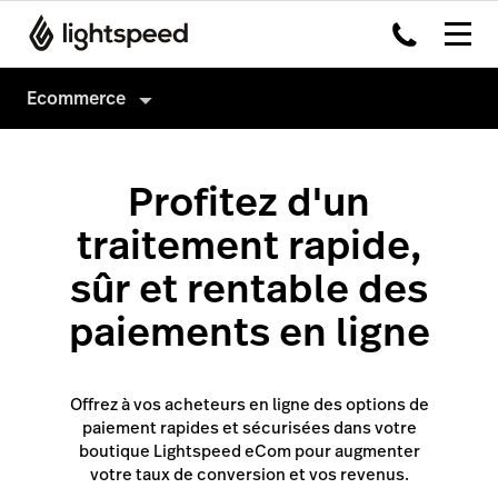
Ecommerce
eCommerce
Profitez d'un
Ventes
traitement rapide,
Marketing
Instant site
sûr et rentable des
Gestion
Site Web existant
Annonces Google
paiements en ligne
Facebook
Publicités Facebook
Produits et inventaire
Instagram
Marketing par e-mail
Expédition
Offrez à vos acheteurs en ligne des options de
Google
Retrait et livraison
paiement rapides et sécurisées dans votre
boutique Lightspeed eCom pour augmenter
votre taux de conversion et vos revenus.