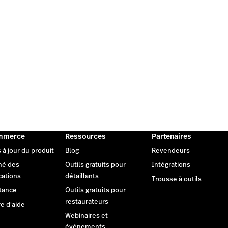
mmerce
Ressources
Partenaires
 à jour du produit
Blog
Revendeurs
hé des
Outils gratuits pour
Intégrations
cations
détaillants
Trousse à outils
tance
Outils gratuits pour
restaurateurs
e d'aide
Webinaires et
événements