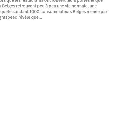
ors que les restaurants ont rouvert leurs portes et que
s Belges retrouvent peu à peu une vie normale, une
nquête sondant 1000 consommateurs Belges menée par
ghtspeed révèle que...