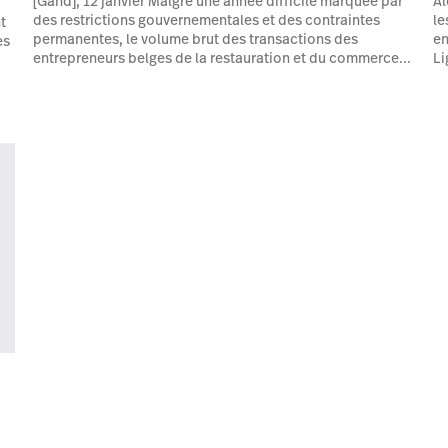
[Gand], 12 janvier Malgré une année difficile marquée par
Al
des restrictions gouvernementales et des contraintes
le
t
permanentes, le volume brut des transactions des
e
es
entrepreneurs belges de la restauration et du commerce...
Li