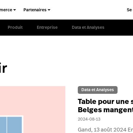
merce
Partenaires
Se
Produit
Entreprise
Data et Analyses
ir
Data et Analyses
Table pour une 
Belges mangent 
2024-08-13
Gand, 13 août 2024 En