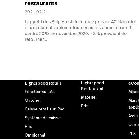
restaurants
2021-02-21
Lappétit des Belges est de retour : près de 40 % dentre
eux déclarent vouloir retourner au restaurant en août,
contre 23 % en novembre 2020. 48% prévoient de
retourner...
Lightspeed
Lightspeed Retail
eCo
Restaurant
Fonctionnalités
Mises
Matériel
Matériel
Marc
Prix
appli
Caisse retail sur iPad
Assis
Système de caisse
Centr
Prix
Prix
Omnicanal