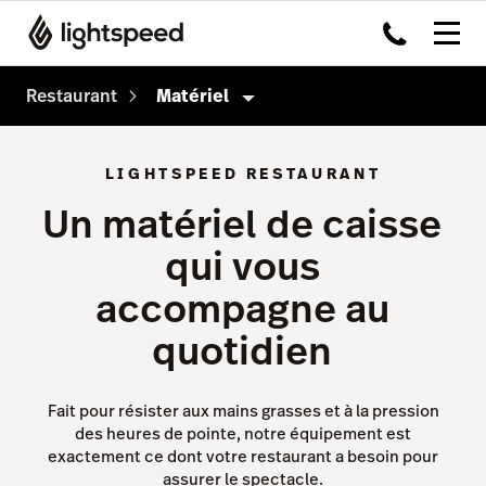
Restaurant
Matériel
Produits
LIGHTSPEED RESTAURANT
Matériel
Système de caisse
Un matériel de caisse
Intégrations
Order Anywhere
qui vous
Multi-site
Payments
accompagne au
Prix
Inventaire
quotidien
Tableside
Pulse app
Fait pour résister aux mains grasses et à la pression
des heures de pointe, notre équipement est
Reservations
exactement ce dont votre restaurant a besoin pour
assurer le spectacle.