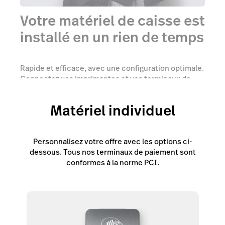
Votre matériel de caisse est
installé en un rien de temps
Rapide et efficace, avec une configuration optimale.
Connectez vos imprimantes et vos terminaux de
paiement et le tour est joué !
Matériel individuel
Parler avec un expert
Personnalisez votre offre avec les options ci-
dessous. Tous nos terminaux de paiement sont
conformes à la norme PCI.