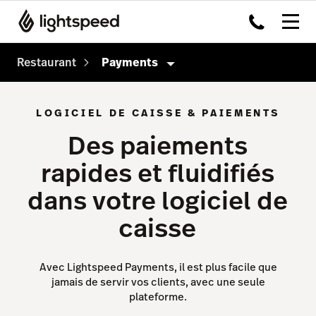
Restaurant
Payments
Produits
LOGICIEL DE CAISSE & PAIEMENTS
Système de caisse
Des paiements
Order Anywhere
rapides et fluidifiés
Payments
dans votre logiciel de
Inventaire
caisse
Tableside
Pulse app
Avec Lightspeed Payments, il est plus facile que
jamais de servir vos clients, avec une seule
Reservations
plateforme.