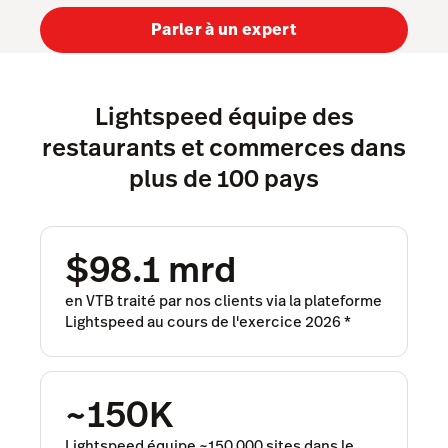
Tasks
Parler à un expert
Tempo
Benchmarks & Trends
Lightspeed équipe des
Matériel
restaurants et commerces dans
Intégrations
plus de 100 pays
Multi-site
Prix
$98.1 mrd
en VTB traité par nos clients via la plateforme
Lightspeed au cours de l'exercice 2026
*
~150K
Lightspeed équipe ~150 000 sites dans le