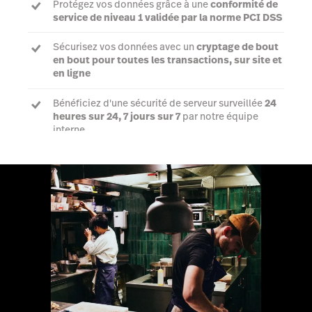
Protégez vos données grâce à une
conformité de
service de niveau 1 validée par la norme PCI DSS
Sécurisez vos données avec un
cryptage de bout
en bout pour toutes les transactions, sur site et
en ligne
Bénéficiez d'une sécurité de serveur surveillée
24
heures sur 24, 7 jours sur 7
par notre équipe
interne
Parler à un expert