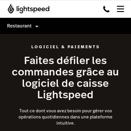
Restaurant
Produits
LOGICIEL & PAIEMENTS
Matériel
Système de caisse
Faites défiler les
Intégrations
Order Anywhere
commandes grâce au
Multi-site
Payments
logiciel de caisse
Prix
Inventaire
Lightspeed
Tableside
Pulse app
Tout ce dont vous avez besoin pour gérer vos
opérations quotidiennes dans une plateforme
Reservations
intuitive.
Tasks