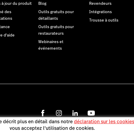
 à jour du produit
Blog
Revendeurs
hé des
Outils gratuits pour
Intégrations
cations
détaillants
Trousse à outils
tance
Outils gratuits pour
restaurateurs
e d'aide
Webinaires et
événements
 décrit plus en détail dans notre
déclaration sur les cookie
Lightspeed® 2026
vous acceptez l'utilisation de cookies.