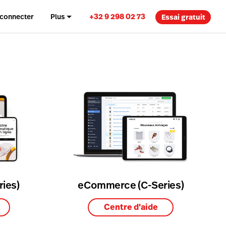
+32 9 298 02 73
 connecter
Plus
Essai gratuit
d
eCommerce (C-Series)
ies)
Centre d'aide