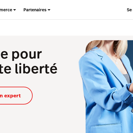
merce
Partenaires
Se
e pour
te liberté
un expert