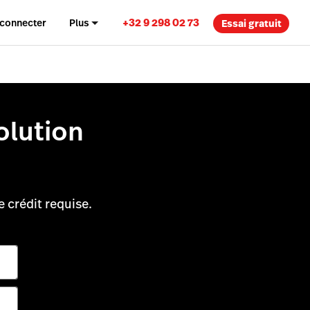
+32 9 298 02 73
 connecter
Plus
Essai gratuit
olution
.
e crédit requise.