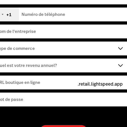
+1
Numéro de téléphone
tats-
nis
+1
om de l'entreprise
ype de commerce
uel est votre revenu annuel?
RL boutique en ligne
.retail.lightspeed.app
ot de passe