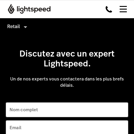
Retail
Retail
Discutez avec un expert
Produits
Lightspeed.
Matériel
Logiciel de caisse
Intégrations
Payments
Un de nos experts vous contactera dans les plus brefs
délais.
Multi-site
Omnicanal
Prix
Insights
Nom complet
Accounting
Marketing et fidélisation
Email
AI Showroom