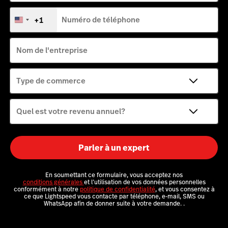
Scanner
+1
Numéro de téléphone
États-
Unis
+1
Intégrations
Nom de l'entreprise
Stock
Type de commerce
Quel est votre revenu annuel?
Parler à un expert
En soumettant ce formulaire, vous acceptez nos
conditions générales
et l’utilisation de vos données personnelles
conformément à notre
politique de confidentialité
, et vous consentez à
ce que Lightspeed vous contacte par téléphone, e-mail, SMS ou
WhatsApp afin de donner suite à votre demande.
.