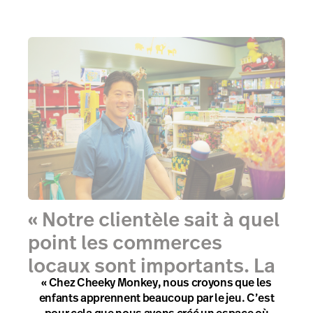
« Notre clientèle sait à quel
point les commerces
locaux sont importants. La
« Chez Cheeky Monkey, nous croyons que les
valeur des choses n’est pas
enfants apprennent beaucoup par le jeu. C’est
que le prix. »