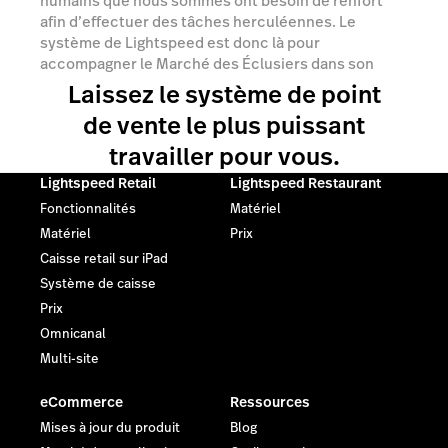
humains que nous sommes ont besoin de renfort
afin d’effectuer des tâches herculéennes. Le
système de Lightspeed est donc là pour
accompagner le Marché des Éclusiers dans son
développement certain. Un point de vente « frais »
Laissez le système de point
au service de produits frais. Plus de temps pour les
de vente le plus puissant
clients. Bienvenue au Marché des Éclusiers,
propulsés par Lightspeed.
travailler pour vous.
Lightspeed Retail
Lightspeed Restaurant
Fonctionnalités
Matériel
Matériel
Prix
Caisse retail sur iPad
Système de caisse
Prix
Omnicanal
Multi-site
eCommerce
Ressources
Mises à jour du produit
Blog