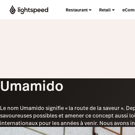
Restaurant
Retail
eCom
Umamido
Le nom Umamido signifie « la route de la saveur ». De
savoureuses possibles et amener ce concept aussi loin 
internationaux pour les années à venir. Nous avons i