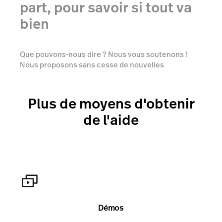
part, pour savoir si tout va
bien
Que pouvons-nous dire ? Nous vous soutenons !
Nous proposons sans cesse de nouvelles
fonctionnalités et nos conseillers clients sont
toujours là pour vous aider à
rafraîchir vos
connaissances
ou vous apprendre quelque chose
Plus de moyens d'obtenir
de nouveau gratuitement.
de l'aide
Démos