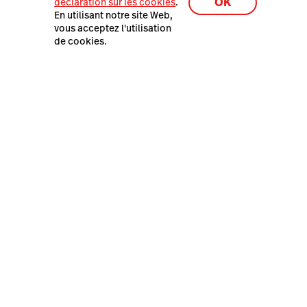
OK
déclaration sur les cookies
.
Centre de confiance
En utilisant notre site Web,
vous acceptez l'utilisation
Dernières Ressources
de cookies.
Présentation de Lightspeed
Restaurant K-Series
Lightspeed® 2026
Plan du site