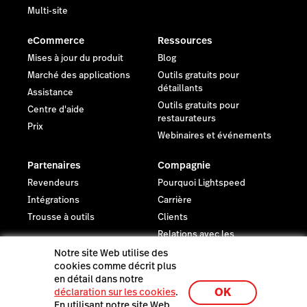
Multi-site
eCommerce
Ressources
Mises à jour du produit
Blog
Marché des applications
Outils gratuits pour
détaillants
Assistance
Outils gratuits pour
Centre d'aide
restaurateurs
Prix
Webinaires et événements
Partenaires
Compagnie
Revendeurs
Pourquoi Lightspeed
Intégrations
Carrière
Trousse à outils
Clients
Relations avec les
investisseurs
Notre site Web utilise des
Actualités
cookies comme décrit plus
en détail dans notre
Juridique
OK
déclaration sur les cookies
.
Centre de confiance
En utilisant notre site Web,