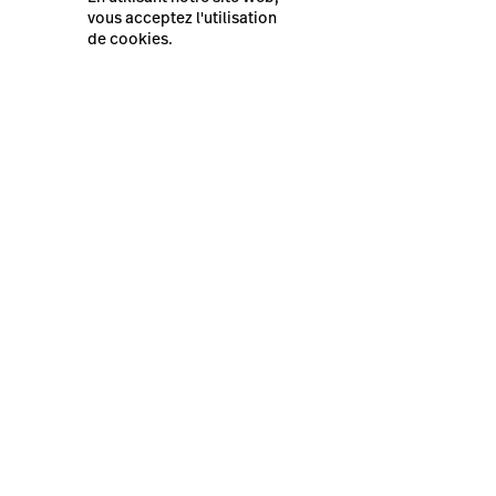
vous acceptez l'utilisation
Dernières Ressources
de cookies.
Présentation de Lightspeed
Restaurant K-Series
Lightspeed® 2026
Plan du site
Politique de confidentialité