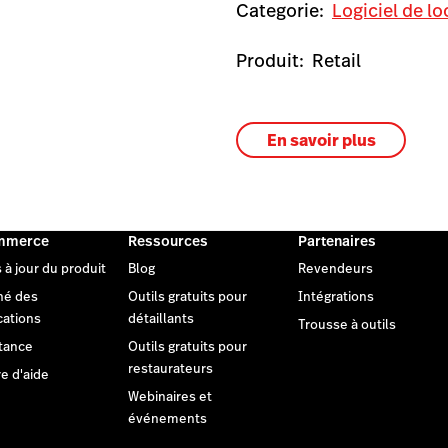
Categorie:
Logiciel de lo
Produit:
Retail
En savoir plus
mmerce
Ressources
Partenaires
 à jour du produit
Blog
Revendeurs
hé des
Outils gratuits pour
Intégrations
cations
détaillants
Trousse à outils
tance
Outils gratuits pour
restaurateurs
e d'aide
Webinaires et
événements