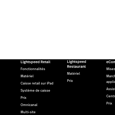
Lightspeed
Lightspeed Retail
eCo
Restaurant
Fonctionnalités
Mises
Matériel
Matériel
Marc
Prix
appli
Caisse retail sur iPad
Assis
Système de caisse
Centr
Prix
Prix
Omnicanal
Multi-site