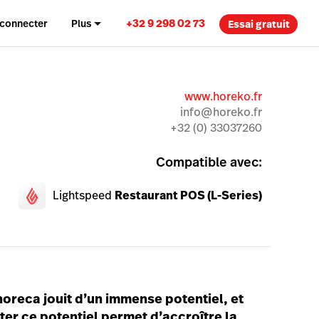
+32 9 298 02 73
 connecter
Plus
Essai gratuit
www.horeko.fr
info@horeko.fr
+32 (0) 33037260
Compatible avec:
Lightspeed
Restaurant POS (L-Series)
oreca jouit d’un immense potentiel, et
er ce potentiel permet d’accroître la