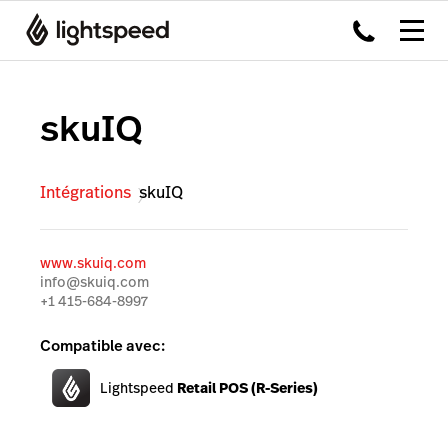
skuIQ
Intégrations
skuIQ
www.skuiq.com
info@skuiq.com
+1 415-684-8997
Compatible avec:
Lightspeed
Retail POS (R-Series)