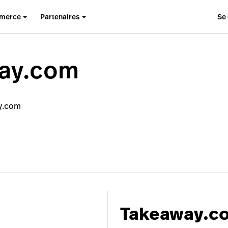
merce
Partenaires
Se
ay.com
y.com
Takeaway.c