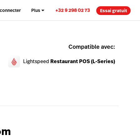
+32 9 298 02 73
 connecter
Plus
Essai gratuit
Compatible avec:
Lightspeed
Restaurant POS (L-Series)
om