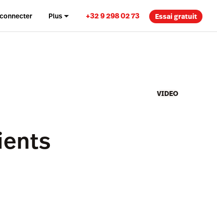
+32 9 298 02 73
 connecter
Plus
Essai gratuit
VIDEO
ients