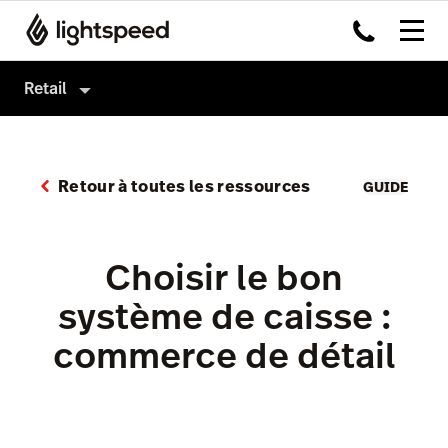
Retail
Retail
Produits
Retour à toutes les ressources
GUIDE
Matériel
Logiciel de caisse
Intégrations
Payments
Choisir le bon
Multi-site
Omnicanal
système de caisse :
Prix
Insights
commerce de détail
Accounting
Marketing et fidélisation
AI Showroom