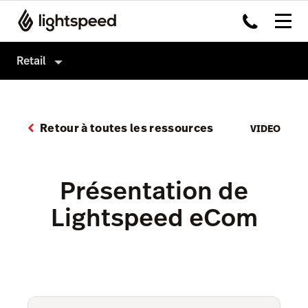
Retail
Retail
Produits
Retour à toutes les ressources
VIDEO
Matériel
Logiciel de caisse
Intégrations
Payments
Présentation de
Multi-site
Omnicanal
Lightspeed eCom
Prix
Insights
Accounting
Marketing et fidélisation
AI Showroom