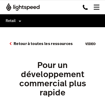
Retail
Retail
Produits
Retour à toutes les ressources
VIDEO
Matériel
Logiciel de caisse
Intégrations
Payments
Pour un
Multi-site
Omnicanal
développement
Prix
Insights
commercial plus
Accounting
rapide
Marketing et fidélisation
AI Showroom