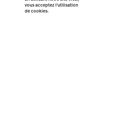
vous acceptez l'utilisation
Dernières Ressources
de cookies.
Présentation de Lightspeed
Restaurant K-Series
Lightspeed® 2026
Plan du site
Politique de confidentialité