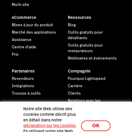
Multi-site
eCommerce
Ressources
Mises à jour du produit
Blog
Marché des applications
Outils gratuits pour
détaillants
Assistance
Outils gratuits pour
Centre d'aide
restaurateurs
Prix
Webinaires et événements
Partenaires
Compagnie
Revendeurs
Pourquoi Lightspeed
Intégrations
Carrière
Trousse à outils
Clients
Relations avec les
investisseurs
Notre site Web utilise des
Actualités
cookies comme décrit plus
en détail dans notre
Juridique
OK
déclaration sur les cookies
.
Centre de confiance
En utilisant notre site Web,