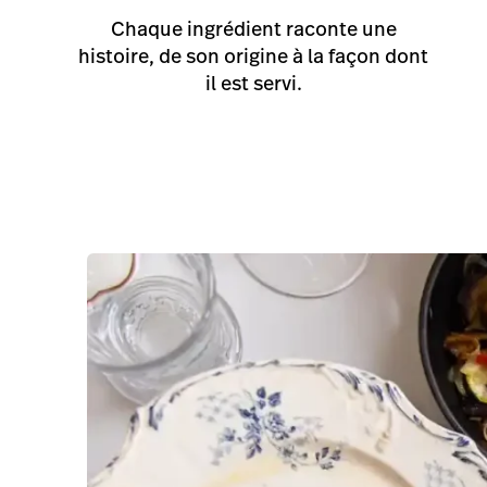
Notre stock est entièrement intégré à Light
voyons désormais combien de bénéfices gén