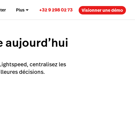
+32 9 298 02 73
ter
Plus
Visionner une démo
 aujourd’hui
 Lightspeed, centralisez les
lleures décisions.