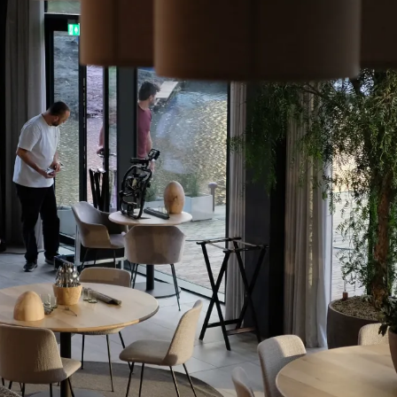
 étoile Michelin verte, et la cheffe exécutive primée 
ionne en une partie de ses produits locaux.