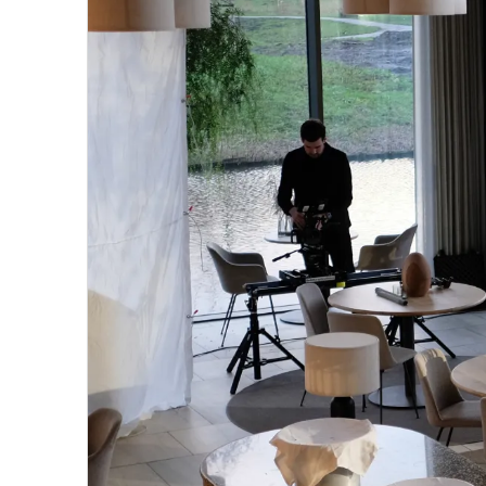
Les talents derrière Bolenius
Luc Kusters, premier néerlandais primé d'une
Les jardins de Lindenhoff
La ferme Lindenhoff, où Bolenius s’approvis