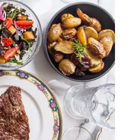
ègre la durabilité
te.