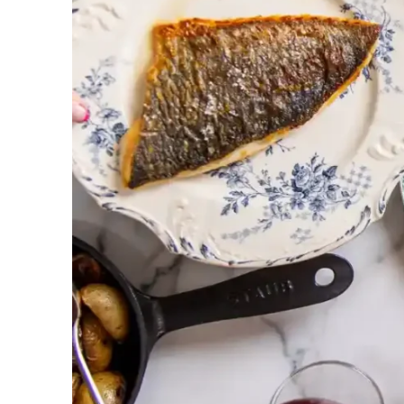
Maurice de Jaeger, chef-cuisinier et propriétaire
Sensum
Découvrez comment l
au quotidien
Bolenius : une cuisine unique
Restaurant Bolenius, à Amsterdam, où Light