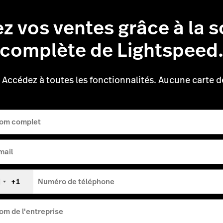
z vos ventes grâce à la s
complète de Lightspeed
. Accédez à toutes les fonctionnalités. Aucune carte d
om complet
mail
+1
Numéro de téléphone
tats-
nis
+1
om de l'entreprise