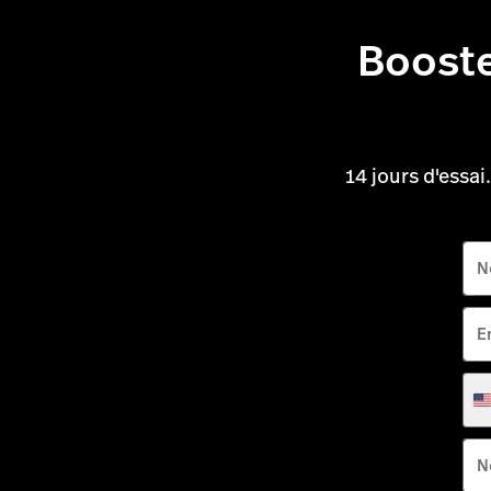
Booste
14 jours d'essai
N
E
É
U
N