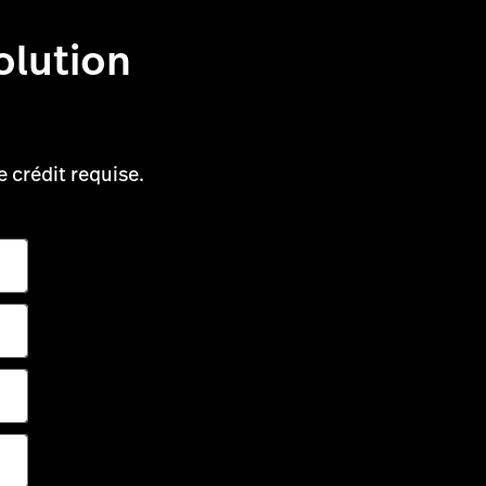
olution
.
e crédit requise.