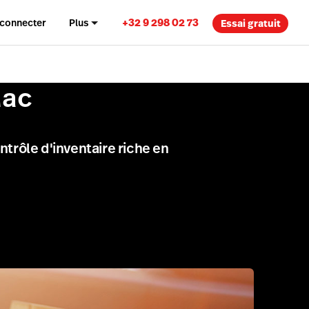
+32 9 298 02 73
 connecter
Plus
Essai gratuit
Mac
trôle d'inventaire riche en