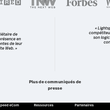
« Light
compétiteu
iétaire de
son logic
présence en
con
entes de leur
ite Web. »
Plus de communiqués de
presse
speed eCom
Ressources
Partenaires