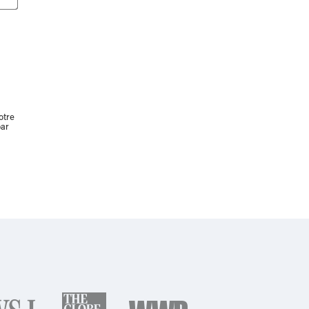
otre
par