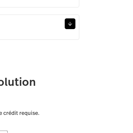
olution
.
e crédit requise.