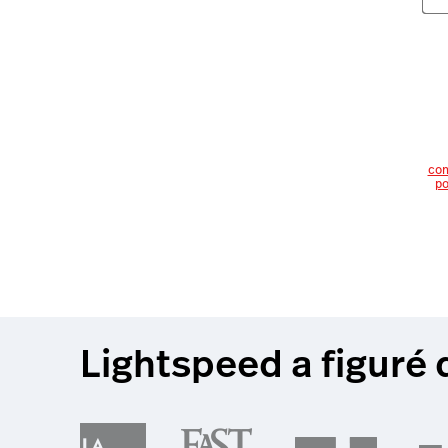
con
po
Lightspeed a figuré 