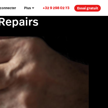
+32 9 298 02 73
 connecter
Plus
Essai gratuit
 Repairs