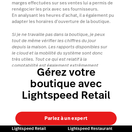
marges effectuées sur ses ventes lui a permis de
renégocier les prix avec ses fournisseurs.
En analysant les heures d’achat, il a également pu
adapter les horaires d’ouverture de la boutique.
Si je ne travaille pas dans la boutique, je peux
tout de même vérifier les chiffres du jour
depuis la maison. Les rapports disponibles sur
le cloud et la mobilité du système sont donc
très utiles. Tout ce qui est relatif à la
comptabilité est également extrêmement
Gérez votre
rapide. Je peux tout envoyer à mon comptable
en seulement quelques clics.
boutique avec
Lightspeed Retail
Lawrence Louis-Charles
Parlez à un expert
Lightspeed Retail
Lightspeed Restaurant