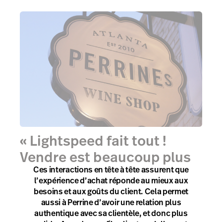
« Lightspeed fait tout !
Vendre est beaucoup plus
Ces interactions en tête à tête assurent que
facile et les clients sont
l’expérience d’achat réponde au mieux aux
contents. »
besoins et aux goûts du client. Cela permet
aussi à Perrine d’avoir une relation plus
authentique avec sa clientèle, et donc plus