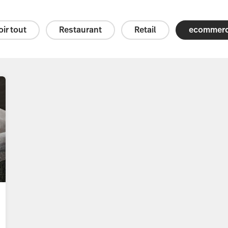
oir tout
Restaurant
Retail
ecommer