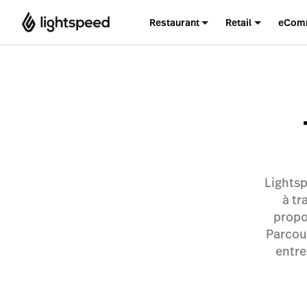
Restaurant
Retail
eCom
Lightsp
à tr
propo
Parcou
entre