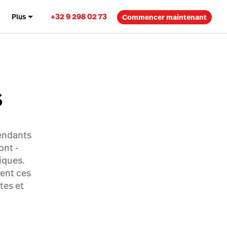
+32 9 298 02 73
Plus
Commencer maintenant
s
pendants
ont -
iques.
ent ces
tes et