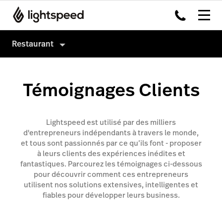
Restaurant
Produits
Témoignages Clients
Matériel
Système de caisse
Intégrations
Order Anywhere
Lightspeed est utilisé par des milliers
Multi-site
Payments
d'entrepreneurs indépendants à travers le monde,
et tous sont passionnés par ce qu’ils font - proposer
Prix
Inventaire
à leurs clients des expériences inédites et
Tableside
fantastiques. Parcourez les témoignages ci-dessous
pour découvrir comment ces entrepreneurs
Pulse app
utilisent nos solutions extensives, intelligentes et
fiables pour développer leurs business.
Reservations
Tasks