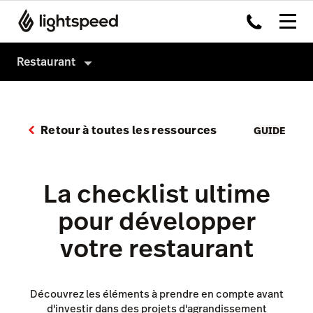
Restaurant
Produits
Matériel
Système de caisse
Retour à toutes les ressources
GUIDE
Intégrations
Order Anywhere
Multi-site
Payments
La checklist ultime
Prix
Inventaire
pour développer
Tableside
votre restaurant
Pulse app
Reservations
Découvrez les éléments à prendre en compte avant
d'investir dans des projets d'agrandissement
Tasks