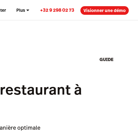
+32 9 298 02 73
ter
Plus
Visionner une démo
GUIDE
 restaurant à
manière optimale