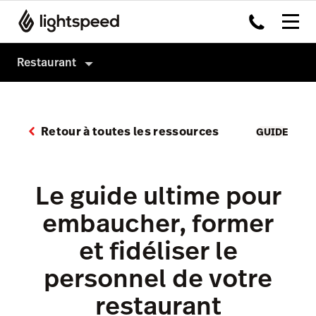
Restaurant
Produits
Matériel
Système de caisse
Retour à toutes les ressources
GUIDE
Intégrations
Order Anywhere
Multi-site
Payments
Le guide ultime pour
Prix
Inventaire
embaucher, former
Tableside
et fidéliser le
Pulse app
personnel de votre
Reservations
restaurant
Tasks