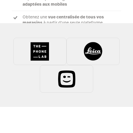
adaptées aux mobiles
Obtenez une
vue centralisée de tous vos
magasins
à partir d'une seule plateforme
Parler à un expert