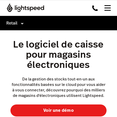
Retail
Retail
Le logiciel de caisse
Produits
pour magasins
Matériel
Logiciel de caisse
électroniques
Intégrations
Payments
Multi-site
Omnicanal
De la gestion des stocks tout-en-un aux
fonctionnalités basées sur le cloud pour vous aider
Prix
Insights
à vous connecter, découvrez pourquoi des milliers
de magasins d'électroniques utilisent Lightspeed.
Accounting
Marketing et fidélisation
Voir une démo
AI Showroom