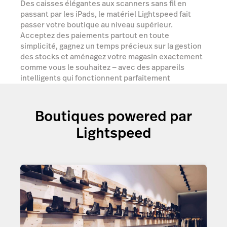
Des caisses élégantes aux scanners sans fil en
passant par les iPads, le matériel Lightspeed fait
passer votre boutique au niveau supérieur.
Acceptez des paiements partout en toute
simplicité, gagnez un temps précieux sur la gestion
des stocks et aménagez votre magasin exactement
comme vous le souhaitez — avec des appareils
intelligents qui fonctionnent parfaitement
ensemble au sein d’un écosystème retail puissant.
Boutiques powered par
Découvrez vos options
Lightspeed