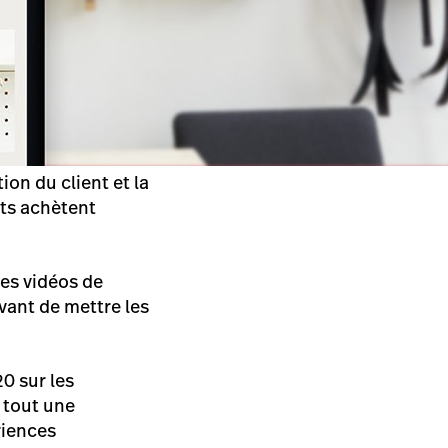
on du client et la
nts achètent
des vidéos de
vant de mettre les
0 sur les
t tout une
riences