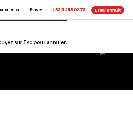
+32 9 298 02 73
 connecter
Plus
Essai gratuit
puyez sur Esc pour annuler.