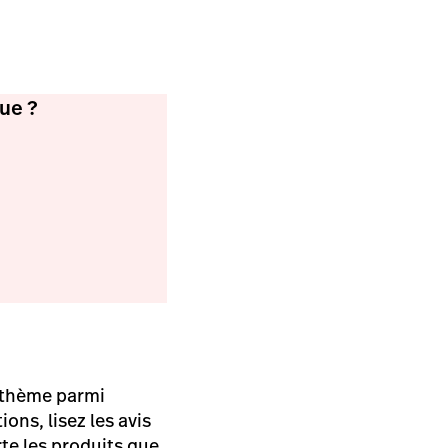
ue ?
n thème parmi
ions, lisez les avis
te les produits que