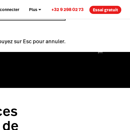
+32 9 298 02 73
 connecter
Plus
Essai gratuit
puyez sur Esc pour annuler.
ces
 de