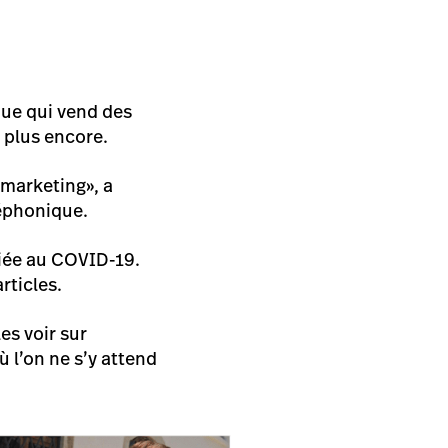
e qui vend des
t plus encore.
 marketing», a
léphonique.
liée au COVID-19.
rticles.
es voir sur
 l’on ne s’y attend