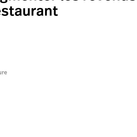
estaurant
ure