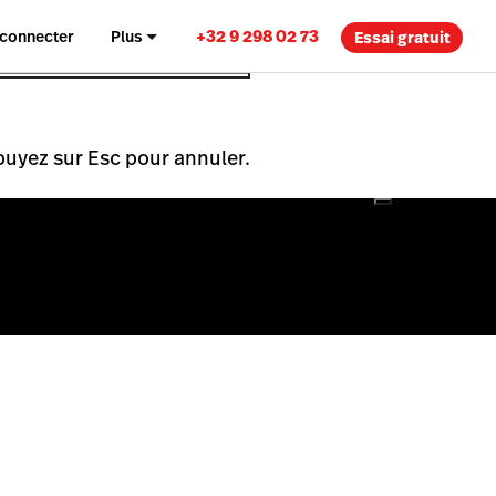
+32 9 298 02 73
 connecter
Plus
Essai gratuit
puyez sur Esc pour annuler.