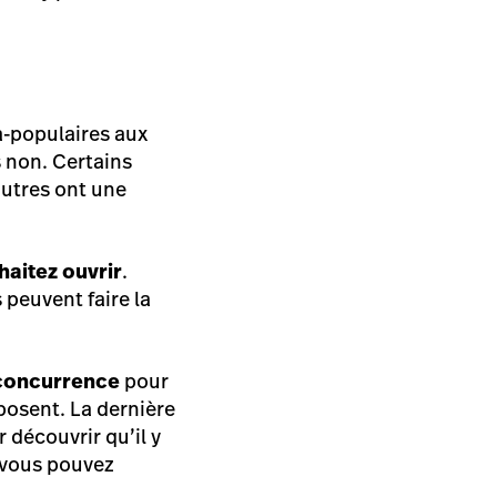
ga-populaires aux
s non. Certains
autres ont une
haitez ouvrir
.
 peuvent faire la
 concurrence
pour
posent. La dernière
 découvrir qu’il y
 vous pouvez