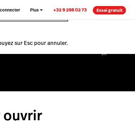
+32 9 298 02 73
 connecter
Plus
Essai gratuit
puyez sur Esc pour annuler.
 ouvrir