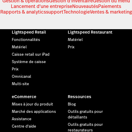
Gestion & opérations
Gestion d'inventaire
Gestion du menu
Lancement d'une entreprise
Nouveautés
Paiements
Rapports & analytics
support
Technologie
Ventes & marketing
Lightspeed Retail
Lightspeed Restaurant
Fonctionnalités
Matériel
Matériel
Prix
Caisse retail sur iPad
Système de caisse
Prix
Omnicanal
Multi-site
eCommerce
Ressources
Mises à jour du produit
Blog
Marché des applications
Outils gratuits pour
détaillants
Assistance
Outils gratuits pour
Centre d'aide
restaurateurs