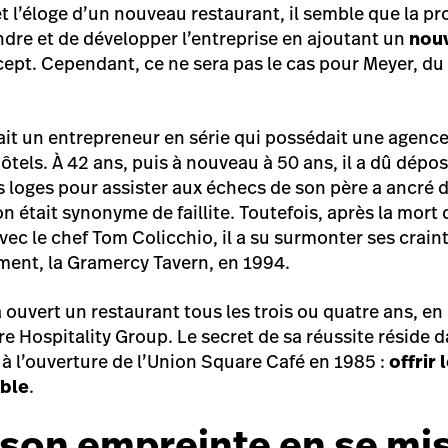
et l’éloge d’un nouveau restaurant, il semble que la p
endre et de développer l’entreprise en ajoutant un
nouv
pt. Cependant, ce ne sera pas le cas pour Meyer, du
.
ait un entrepreneur en série qui possédait une agenc
ôtels. À 42 ans, puis à nouveau à 50 ans, il a dû déposer
s loges pour assister aux échecs de son père a ancré 
on était synonyme de faillite. Toutefois, après la mort
vec le chef Tom Colicchio, il a su surmonter ses craint
ment, la Gramercy Tavern, en 1994.
a ouvert un restaurant tous les trois ou quatre ans, e
 Hospitality Group. Le secret de sa réussite réside da
à l’ouverture de l’Union Square Café en 1985 :
offrir
ible
.
son empreinte en se mis