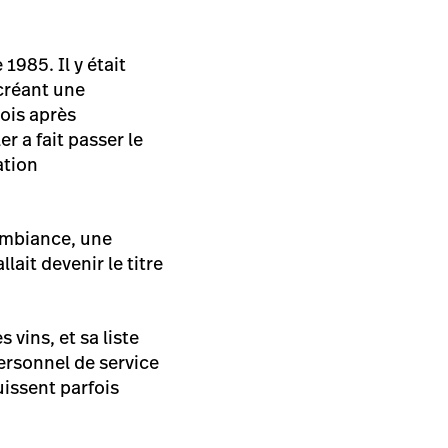
1985. Il y était
 créant une
mois après
er a fait passer le
ation
’ambiance, une
lait devenir le titre
 vins, et sa liste
ersonnel de service
uissent parfois