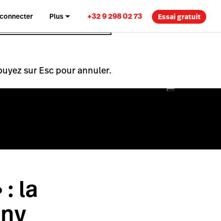
+32 9 298 02 73
 connecter
Plus
Essai gratuit
puyez sur Esc pour annuler.
: la
nny