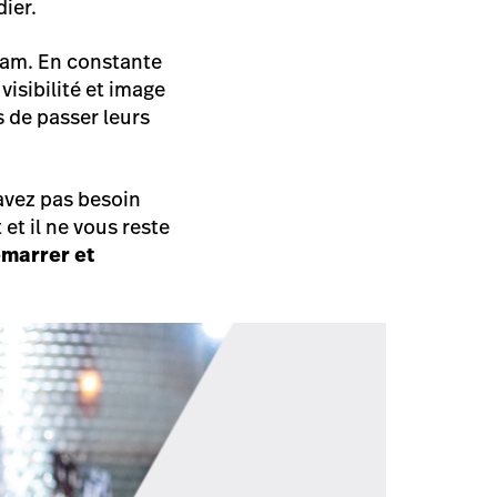
dier.
gram. En constante
visibilité et image
 de passer leurs
’avez pas besoin
 et il ne vous reste
émarrer et