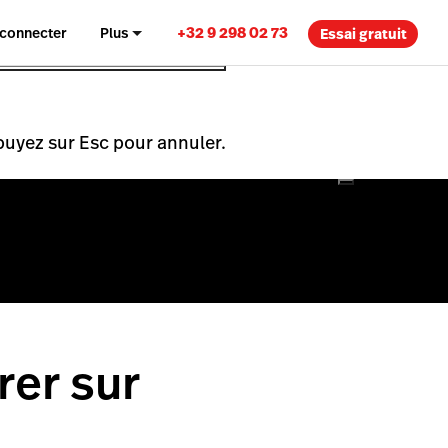
+32 9 298 02 73
 connecter
Plus
Essai gratuit
puyez sur Esc pour annuler.
rer sur