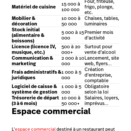
Four, friteuse,
15 000 à
Matériel de cuisine
frigo, plonge,
100 000
etc.
Mobilier &
10 000 à
Chaises, tables,
décoration
50 000
luminaires
Stock initial
5 000 à 15
Premier mois
(alimentaire &
000
d’activité
boissons)
Licence (licence IV,
500 à 20
Surtout pour
musique, etc.)
000+
vente d’alcool
Communication &
2 000 à 10
Lancement, site
marketing
000
web, flyers…
Création
Frais administratifs &
1 000 à 5
d’entreprise,
juridiques
000
comptable
Logiciel de caisse &
1 000 à 5
Obligatoire
système de gestion
000
selon la loi
Trésorerie de départ
10 000 à
Salaires, loyers,
(3 à 6 mois)
50 000+
imprévus…
Espace commercial
L’
espace commercial
destiné à un restaurant peut