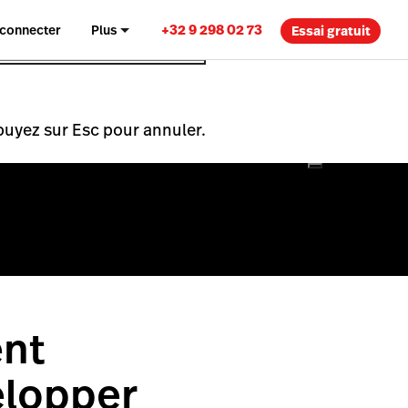
+32 9 298 02 73
 connecter
Plus
Essai gratuit
puyez sur Esc pour annuler.
ent
elopper