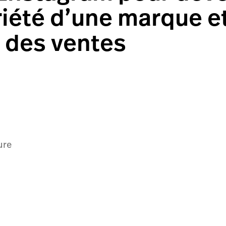
riété d’une marque e
r des ventes
ure