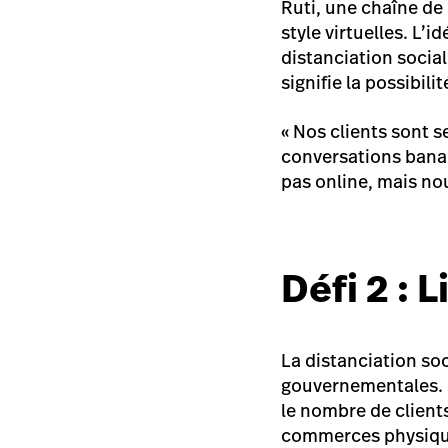
Ruti
, une chaîne de
style virtuelles. L’
distanciation social
signifie la possibili
« Nos clients sont s
conversations banal
pas online, mais no
Défi 2 : 
La distanciation soc
gouvernementales. D
le nombre de client
commerces physiques