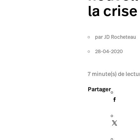
la cris
par
JD Rocheteau
28-04-2020
7
minute(s) de lectu
Partager