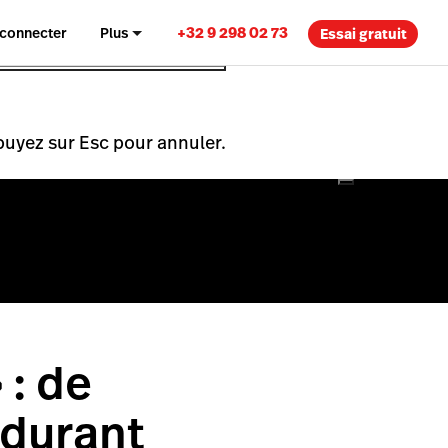
+32 9 298 02 73
 connecter
Plus
Essai gratuit
puyez sur Esc pour annuler.
 : de
 durant