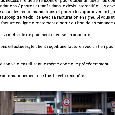
plus nécessaire de se rencontrer pour établir un devis, les 
ations / photos et tarifs dans le devis interactif qu’ils envo
ssance des recommandations et pourra les approuver en lig
aucoup de flexibilité avec sa facturation en ligne. Si vous ut
facture en ligne directement à partir du bon de commande via
ne sa méthode de paiement et verse un acompte.
ions effectuées, le client reçoit une facture avec un lien po
lle son vélo en utilisant le même code que précédemment.
e automatiquement une fois le vélo récupéré.