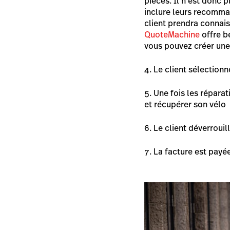
pièces. Il n’est donc 
inclure leurs recommand
client prendra connai
QuoteMachine
offre be
vous pouvez créer une 
Le client sélection
Une fois les réparat
et récupérer son vélo
Le client déverroui
La facture est payé