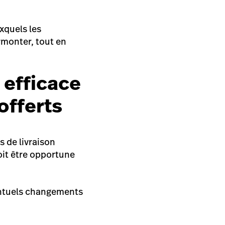
uxquels les
rmonter, tout en
 efficace
offerts
 de livraison
oit être opportune
ventuels changements