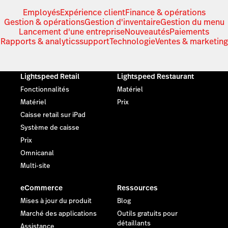
Employés
Expérience client
Finance & opérations
Gestion & opérations
Gestion d'inventaire
Gestion du menu
Lancement d'une entreprise
Nouveautés
Paiements
Rapports & analytics
support
Technologie
Ventes & marketing
Lightspeed Retail
Lightspeed Restaurant
Fonctionnalités
Matériel
Matériel
Prix
Caisse retail sur iPad
Système de caisse
Prix
Omnicanal
Multi-site
eCommerce
Ressources
Mises à jour du produit
Blog
Marché des applications
Outils gratuits pour
détaillants
Assistance