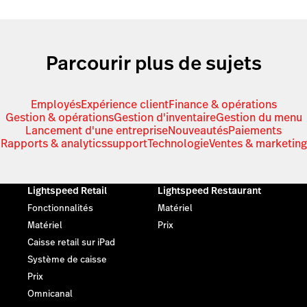
Parcourir plus de sujets
Employés
Expérience client
Finance & opérations
Gestion & opérations
Gestion d'inventaire
Gestion du menu
Lancement d'une entreprise
Nouveautés
Paiements
Rapports & analytics
support
Technologie
Ventes & marketing
Lightspeed Retail
Lightspeed Restaurant
Fonctionnalités
Matériel
Matériel
Prix
Caisse retail sur iPad
Système de caisse
Prix
Omnicanal